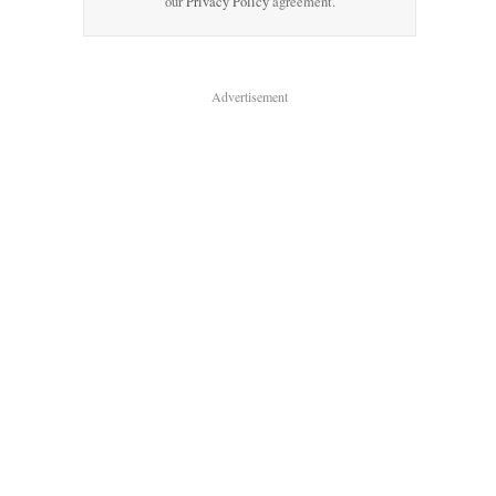
our
Privacy Policy
agreement.
Advertisement