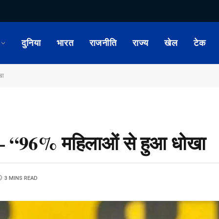
दुनिया
भारत
राजनीति
राज्य
खेल
टेक
खा
— “96% महिलाओं से हुआ धोखा
3 MINS READ