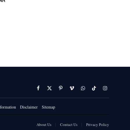
यार
Facebook
X
Pinterest
Vimeo
WhatsApp
TikTok
Instagram
(Twitter)
formation
Disclaimer
Sitemap
About Us
Contact Us
Privacy Policy