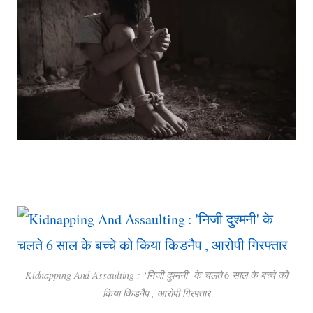
Kidnapping And Assaulting : ‘निजी दुश्मनी’ के चलते 6 साल के बच्चे को
किया किडनैप , आरोपी गिरफ्तार