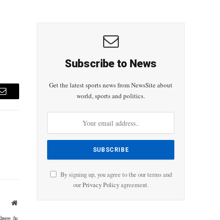
Subscribe to News
Get the latest sports news from NewsSite about
world, sports and politics.
Email
By signing up, you agree to the our terms and
our
Privacy Policy
agreement.
Website
लेषण के