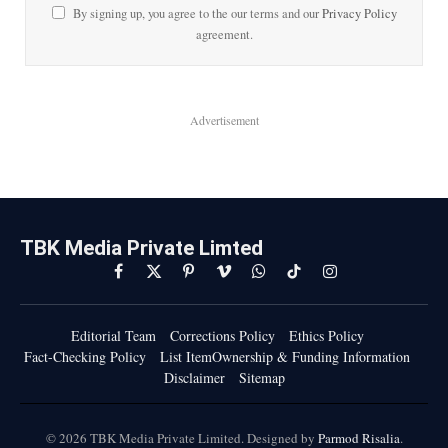
By signing up, you agree to the our terms and our
Privacy Policy
agreement.
Advertisement
TBK Media Private Limted
Facebook
X
Pinterest
Vimeo
WhatsApp
TikTok
Instagram
(Twitter)
Editorial Team
Corrections Policy
Ethics Policy
Fact-Checking Policy
List ItemOwnership & Funding Information
Disclaimer
Sitemap
© 2026 TBK Media Private Limited. Designed by
Parmod Risalia
.