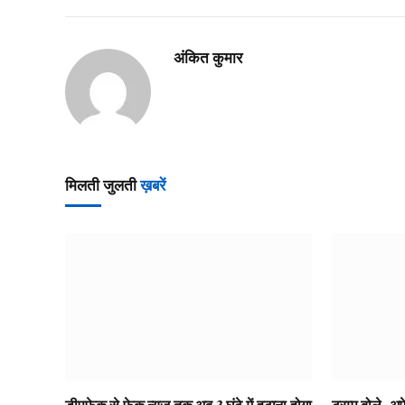
अंकित कुमार
मिलती जुलती
ख़बरें
डीपफेक से फेक न्यूज तक अब 3 घंटे में हटाना होगा
ट्रम्प बोले- अम