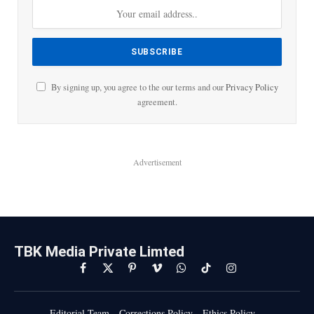
By signing up, you agree to the our terms and our
Privacy Policy
agreement.
Advertisement
TBK Media Private Limted
Facebook
X
Pinterest
Vimeo
WhatsApp
TikTok
Instagram
(Twitter)
Editorial Team
Corrections Policy
Ethics Policy