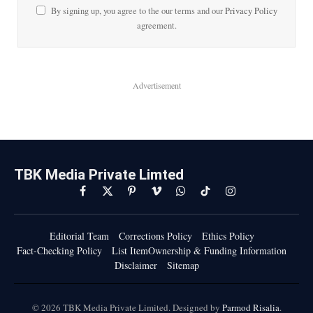
By signing up, you agree to the our terms and our
Privacy Policy
agreement.
Advertisement
TBK Media Private Limted
Facebook
X
Pinterest
Vimeo
WhatsApp
TikTok
Instagram
(Twitter)
Editorial Team
Corrections Policy
Ethics Policy
Fact-Checking Policy
List ItemOwnership & Funding Information
Disclaimer
Sitemap
© 2026 TBK Media Private Limited. Designed by
Parmod Risalia
.