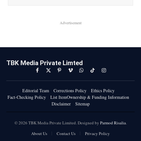
Advertisement
TBK Media Private Limted
Facebook
X
Pinterest
Vimeo
WhatsApp
TikTok
Instagram
(Twitter)
Editorial Team
Corrections Policy
Ethics Policy
Fact-Checking Policy
List ItemOwnership & Funding Information
Disclaimer
Sitemap
© 2026 TBK Media Private Limited. Designed by
Parmod Risalia
.
About Us
Contact Us
Privacy Policy