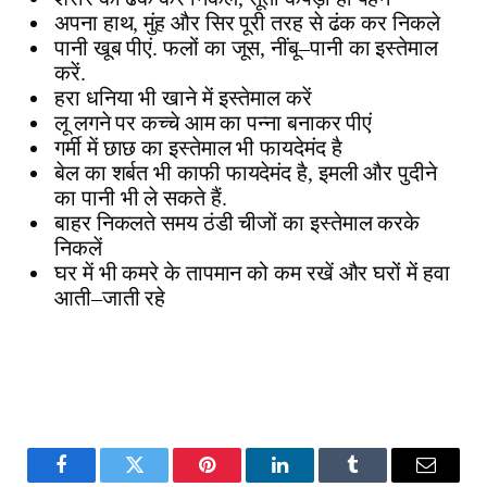
अपना
हाथ
,
मुंह
और
सिर
पूरी
तरह
से
ढंक
कर
निकले
पानी
खूब
पीएं
.
फलों
का
जूस
,
नींबू
–
पानी
का
इस्तेमाल
करें
.
हरा
धनिया
भी
खाने
में
इस्तेमाल
करें
लू
लगने
पर
कच्चे
आम
का
पन्ना
बनाकर
पीएं
गर्मी
में
छाछ
का
इस्तेमाल
भी
फायदेमंद
है
बेल
का
शर्बत
भी
काफी
फायदेमंद
है
,
इमली
और
पुदीने
का
पानी
भी
ले
सकते
हैं
.
बाहर
निकलते
समय
ठंडी
चीजों
का
इस्तेमाल
करके
निकलें
घर
में
भी
कमरे
के
तापमान
को
कम
रखें
और
घरों
में
हवा
आती
–
जाती
रहे
Facebook
Twitter
Pinterest
LinkedIn
Tumblr
Email