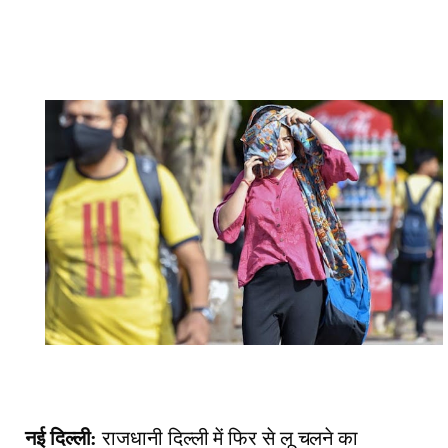
नई
दिल्ली
:
राजधानी
दिल्ली
में
फिर
से
लू
चलने
का