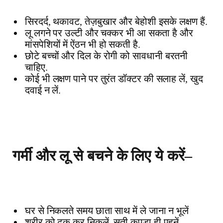
सिरदर्द
,
थकावट
,
तेज़बुखार
और
बेहोशी
इसके
लक्षण
हैं
.
लू
लगने
पर
उल्टी
और
चक्कर
भी
आ
सकता
है
और
मांसपेशियों
में
ऐंठन
भी
हो
सकती
है
.
छोटे
बच्चों
और
दिल
के
रोगी
को
सावधानी
बरतनी
चाहिए
.
कोई
भी
लक्षण
पाने
पर
तुरंत
डॉक्टर
की
सलाह
लें
,
खुद
दवाई
न
लें
.
गर्मी
और
लू
से
बचने
के
लिए
ये
करें
–
घर
से
निकलते
समय
छाता
साथ
में
ले
जाना
न
भूलें
शरीर
को
ढक
कर
निकलें
,
सूती
कपड़ा
ही
पहनें