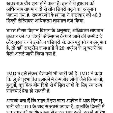
खतरनाक
दौर
शुरू
होने
वाला
है
.
इस
बीच
बुधवार
को
अधिकतम
तापमान
दो
से
तीन
डिग्री
बढ़ने
का
अनुमान
जताया
गया
है
.
सफदरजंग
वेधशाला
ने
मंगलवार
को
40.8
डिग्री
सेल्सियस
अधिकतम
तापमान
दर्ज
किया
.
भारत
मौसम
विज्ञान
विभाग
के
अनुसार
,
अधिकतम
तापमान
बुधवार
को
42
डिग्री
सेल्सियस
के
पार
जाने
की
उम्मीद
है
और
गुरुवार
को
इसके
44
डिग्री
से
.
तक
पहुंचने
का
अनुमान
है
.
तो
वहीं
राष्ट्रीय
राजधानी
में
28
अप्रैल
से
लू
चलने
का
येलो
अलर्ट
जारी
किया
गया
है
.
IMD
ने
इसे
लेकर
चेतावनी
भी
जारी
की
है
. IMD
ने
कहा
कि
लू
से
प्रभावित
इलाकों
में
कमजोर
लोगों
जैसे
कि
बच्चों
,
बुजुर्गों
,
क्रमिक
बीमारियों
से
पीड़ित
लोगों
के
लिए
स्वास्थ्य
समस्याएं
पैदा
हो
सकती
हैं
.
आपको
बता
दें
कि
शहर
में
इस
साल
अप्रैल
में
आठ
दिन
लू
चली
जो
2010
के
बाद
से
सबसे
ज़्यादा
है
.
हालांकि
दिल्ली
में
शुक्रवार
को
आंशिक
रूप
से
बादल
छाए
रहने
,
हल्की
बारिश