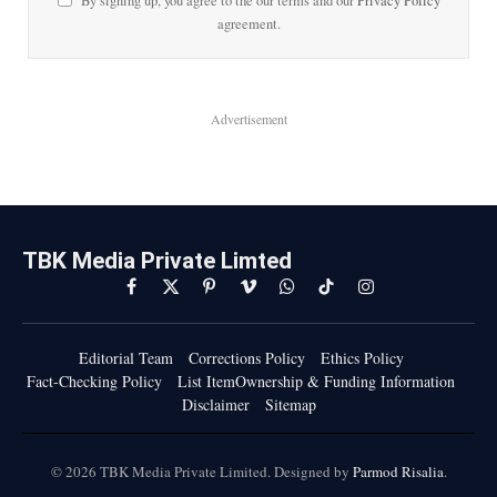
By signing up, you agree to the our terms and our
Privacy Policy
agreement.
Advertisement
TBK Media Private Limted
Facebook
X
Pinterest
Vimeo
WhatsApp
TikTok
Instagram
(Twitter)
Editorial Team
Corrections Policy
Ethics Policy
Fact-Checking Policy
List ItemOwnership & Funding Information
Disclaimer
Sitemap
© 2026 TBK Media Private Limited. Designed by
Parmod Risalia
.