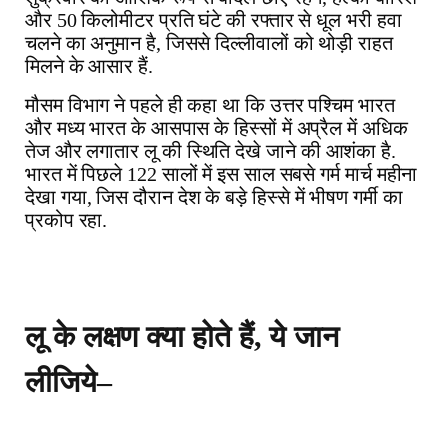
और
50
किलोमीटर
प्रति
घंटे
की
रफ्तार
से
धूल
भरी
हवा
चलने
का
अनुमान
है
,
जिससे
दिल्लीवालों
को
थोड़ी
राहत
मिलने
के
आसार
हैं
.
मौसम
विभाग
ने
पहले
ही
कहा
था
कि
उत्तर
पश्चिम
भारत
और
मध्य
भारत
के
आसपास
के
हिस्सों
में
अप्रैल
में
अधिक
तेज
और
लगातार
लू
की
स्थिति
देखे
जाने
की
आशंका
है
.
भारत
में
पिछले
122
सालों
में
इस
साल
सबसे
गर्म
मार्च
महीना
देखा
गया
,
जिस
दौरान
देश
के
बड़े
हिस्से
में
भीषण
गर्मी
का
प्रकोप
रहा
.
लू
के
लक्षण
क्या
होते
हैं
ये
जान
,
लीजिये
–