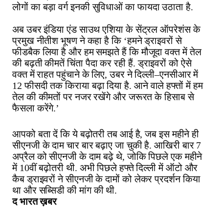
लोगों का बड़ा वर्ग इनकी सुविधाओं का फायदा उठाता है.
अब उबर
इंडिया
एंड
साउथ
एशिया
के
सेंट्रल
ऑपरेशंस
के
प्रमुख
नीतीश
भूषण
ने
कहा है
कि
‘
हमने
ड्राइवरों
से
फीडबैक
लिया
है
और
हम
समझते
हैं
कि
मौजूदा
वक्त
में
तेल
की
बढ़ती
कीमतें
चिंता
पैदा
कर
रही
हैं
.
ड्राइवरों
को
ऐसे
वक्त
में
राहत
पहुंचाने
के
लिए
,
उबर
ने
दिल्ली
–
एनसीआर
में
12
फीसदी
तक
किराया
बढ़ा
दिया
है
.
आने
वाले
हफ्तों
में
हम
तेल
की
कीमतों
पर
नजर
रखेंगे
और
जरूरत
के
हिसाब
से
फैसला
करेंगे
.’
आपको बता दें कि ये बढ़ोतरी तब आई है, जब इस महीने ही
सीएनजी के दाम चार बार बढ़ाए जा चुकी है. आखिरी बार 7
अप्रैल को सीएनजी के दाम बढ़े थे, जोकि पिछले एक महीने
में 10वीं बढ़ोतरी थी. अभी पिछले हफ्ते दिल्ली में ऑटो और
कैब ड्राइवरों ने सीएनजी के दामों को लेकर प्रदर्शन किया
था और सब्सिडी की मांग की थी.
द भारत ख़बर