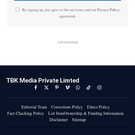
By signing up, you agree to the our terms and our
Privacy Policy
agreement.
Advertisement
TBK Media Private Limted
Facebook
X
Pinterest
Vimeo
WhatsApp
TikTok
Instagram
(Twitter)
Editorial Team
Corrections Policy
Ethics Policy
Fact-Checking Policy
List ItemOwnership & Funding Information
Disclaimer
Sitemap