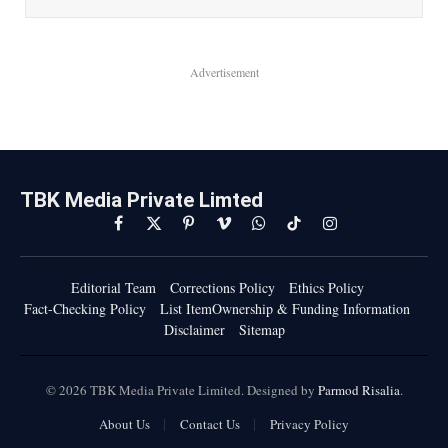
Advertisement
TBK Media Private Limted
Facebook
X
Pinterest
Vimeo
WhatsApp
TikTok
Instagram
(Twitter)
Editorial Team
Corrections Policy
Ethics Policy
Fact-Checking Policy
List ItemOwnership & Funding Information
Disclaimer
Sitemap
© 2026 TBK Media Private Limited. Designed by
Parmod Risalia
.
About Us
Contact Us
Privacy Policy