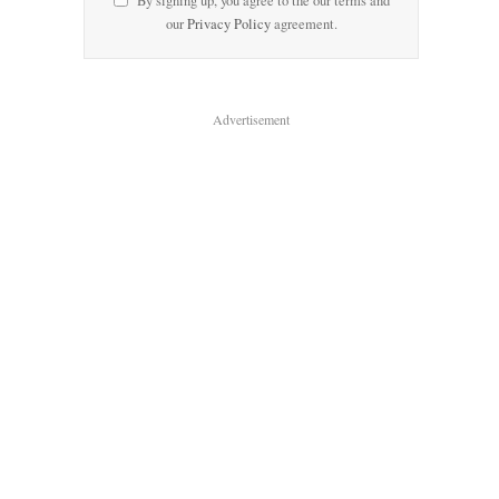
By signing up, you agree to the our terms and
our
Privacy Policy
agreement.
Advertisement