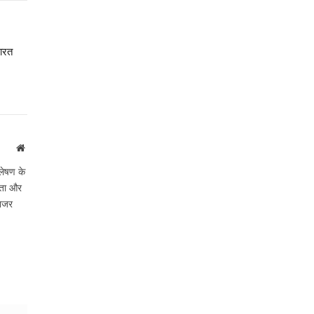
भारत
Website
लेषण के
ीकता और
 नजर