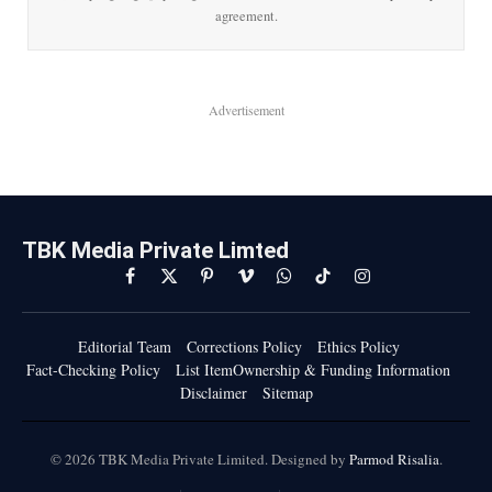
agreement.
Advertisement
TBK Media Private Limted
Facebook
X
Pinterest
Vimeo
WhatsApp
TikTok
Instagram
(Twitter)
Editorial Team
Corrections Policy
Ethics Policy
Fact-Checking Policy
List ItemOwnership & Funding Information
Disclaimer
Sitemap
© 2026 TBK Media Private Limited. Designed by
Parmod Risalia
.