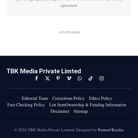
agreement.
Advertisement
TBK Media Private Limted
Facebook
X
Pinterest
Vimeo
WhatsApp
TikTok
Instagram
(Twitter)
Editorial Team
Corrections Policy
Ethics Policy
Fact-Checking Policy
List ItemOwnership & Funding Information
Disclaimer
Sitemap
© 2026 TBK Media Private Limited. Designed by
Parmod Risalia
.