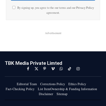
By signing up, you agree to the our terms and our
Privacy Policy
agreement.
Advertisement
TBK Media Private Limted
Facebook
X
Pinterest
Vimeo
WhatsApp
TikTok
Instagram
(Twitter)
Editorial Team
Corrections Policy
Ethics Policy
Fact-Checking Policy
List ItemOwnership & Funding Information
Disclaimer
Sitemap