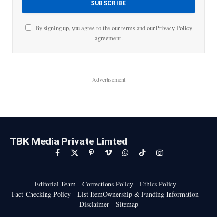
By signing up, you agree to the our terms and our
Privacy Policy
agreement.
Advertisement
TBK Media Private Limted
Facebook
X
Pinterest
Vimeo
WhatsApp
TikTok
Instagram
(Twitter)
Editorial Team
Corrections Policy
Ethics Policy
Fact-Checking Policy
List ItemOwnership & Funding Information
Disclaimer
Sitemap