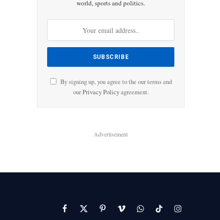
world, sports and politics.
By signing up, you agree to the our terms and
our
Privacy Policy
agreement.
Advertisement
Facebook
X
Pinterest
Vimeo
WhatsApp
TikTok
Instagram