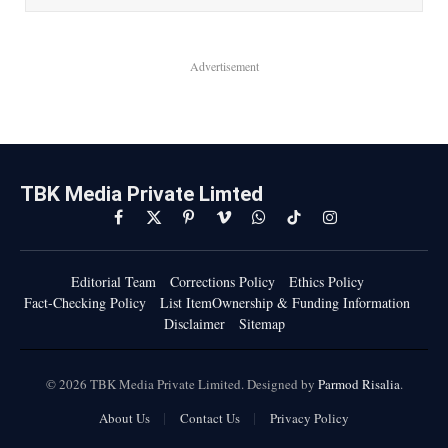
Advertisement
TBK Media Private Limted
Facebook
X
Pinterest
Vimeo
WhatsApp
TikTok
Instagram
(Twitter)
Editorial Team
Corrections Policy
Ethics Policy
Fact-Checking Policy
List ItemOwnership & Funding Information
Disclaimer
Sitemap
© 2026 TBK Media Private Limited. Designed by
Parmod Risalia
.
About Us
Contact Us
Privacy Policy