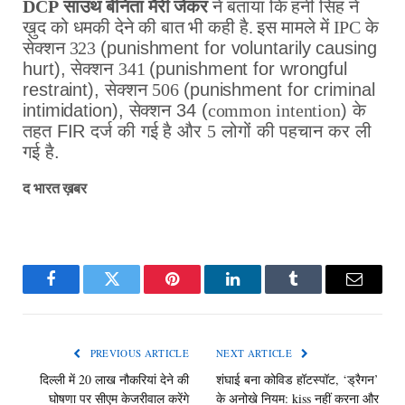
DCP साउथ बेनिता मैरी जेकर
ने बताया कि हनी सिंह ने
ख़ुद को धमकी देने की बात भी कही है. इस मामले में IPC के
सेक्शन 323
(punishment for voluntarily causing
hurt),
सेक्शन
341
(punishment for wrongful
restraint),
सेक्शन
506
(punishment for criminal
intimidation),
सेक्शन
34 (
common intention
)
के
तहत
FIR
दर्ज
की
गई
है
और
5
लोगों
की
पहचान
कर
ली
गई
है
.
द
भारत
ख़बर
Facebook
Twitter
Pinterest
LinkedIn
Tumblr
Email
PREVIOUS ARTICLE
NEXT ARTICLE
दिल्ली में 20 लाख नौकरियां देने की
शंघाई बना कोविड हॉटस्पॉट, ‘ड्रैगन’
घोषणा पर सीएम केजरीवाल करेंगे
के अनोखे नियम: kiss नहीं करना और