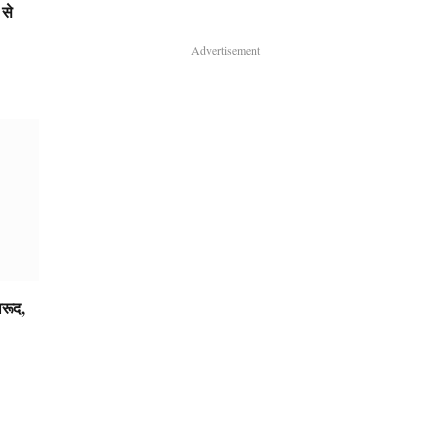
से
Advertisement
ारूद,