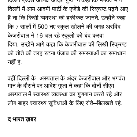
दिल्ली प्रदेश
अध्यक्ष
आदेश
गुप्ता ने कहा कि भगंवत
मान
दिल्ली
में
आम
आदमी
पार्टी
के
एजेंडे
की
स्क्रिप्ट
पढ़ने
आए
.
हैं
ना
कि
किसी
व्यवस्था
की
हकीकत
जानने
उन्होंने
कहा
500
कि
7 सालों
में
नए
स्कूल
खोलने
की
जगह अरविंद
16
केजरीवाल
ने
चल
रहे
स्कूलों
को
बंद
करवा
.
दिया
उन्होंने
आगे
कहा
कि
केजरीवाल
की
लिखी
स्क्रिप्ट
को
तोते
की
तरह
रटना
पंजाब
की
समस्याओं
का
समाधान
.
नहीं
है
वहीं
दिल्ली
के
अस्पताल
के
अंदर
केजरीवाल
और
भगवंत
मान के दौराने पर आदेश गुप्ता ने कहा कि दोनों सीएम
अस्पताल में
स्वास्थ्य
व्यवस्था
का
गुणगान
करते
रहे
और
–
.
लोग
बाहर
स्वास्थ्य
सुविधाओं
के
लिए
रोते
बिलखते
रहे
द
भारत
ख़बर