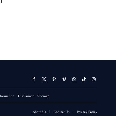
 |
Facebook
X
Pinterest
Vimeo
WhatsApp
TikTok
Instagram
(Twitter)
formation
Disclaimer
Sitemap
About Us
Contact Us
Privacy Policy