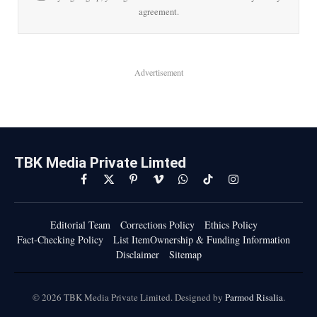
agreement.
Advertisement
TBK Media Private Limted
Facebook
X
Pinterest
Vimeo
WhatsApp
TikTok
Instagram
(Twitter)
Editorial Team
Corrections Policy
Ethics Policy
Fact-Checking Policy
List ItemOwnership & Funding Information
Disclaimer
Sitemap
© 2026 TBK Media Private Limited. Designed by
Parmod Risalia
.