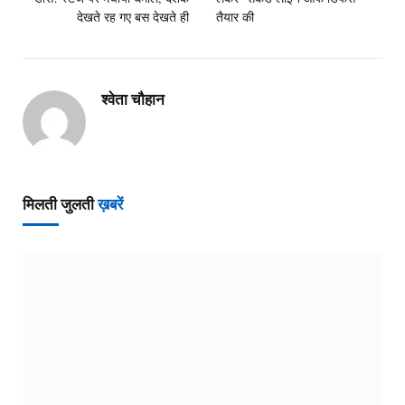
देखते रह गए बस देखते ही
तैयार की
श्वेता चौहान
मिलती जुलती
ख़बरें