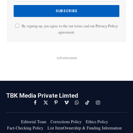
By signing up, you agree to the our terms and our
Privacy Policy
agreement.
Advertisement
TBK Media Private Limted
Facebook
X
Pinterest
Vimeo
WhatsApp
TikTok
Instagram
(Twitter)
Editorial Team
Corrections Policy
Ethics Policy
Fact-Checking Policy
List ItemOwnership & Funding Information