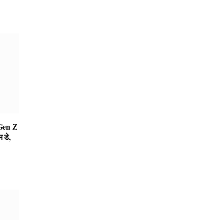
Gen Z
 डे,