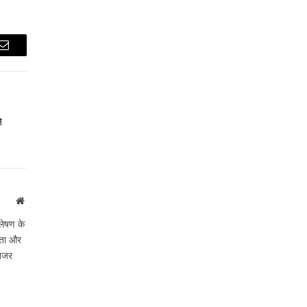
Email
े
Website
लेषण के
ीकता और
 नजर