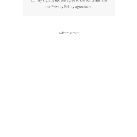
By signing up, you agree to the our terms and
our
Privacy Policy
agreement.
Advertisement