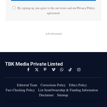
By signing up, you agree to the our terms and our
Privacy Policy
agreement.
Advertisement
TBK Media Private Limted
Facebook
X
Pinterest
Vimeo
WhatsApp
TikTok
Instagram
(Twitter)
Editorial Team
Corrections Policy
Ethics Policy
Fact-Checking Policy
List ItemOwnership & Funding Information
Disclaimer
Sitemap