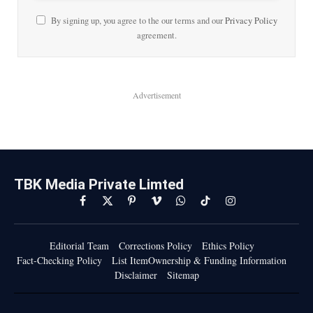
By signing up, you agree to the our terms and our
Privacy Policy
agreement.
Advertisement
TBK Media Private Limted
Facebook
X
Pinterest
Vimeo
WhatsApp
TikTok
Instagram
(Twitter)
Editorial Team
Corrections Policy
Ethics Policy
Fact-Checking Policy
List ItemOwnership & Funding Information
Disclaimer
Sitemap