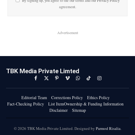
By signing up, you agree to the our terms and our
Privacy Policy
agreement.
Advertisement
TBK Media Private Limted
Facebook
X
Pinterest
Vimeo
WhatsApp
TikTok
Instagram
(Twitter)
Editorial Team
Corrections Policy
Ethics Policy
Fact-Checking Policy
List ItemOwnership & Funding Information
Disclaimer
Sitemap
© 2026 TBK Media Private Limited. Designed by
Parmod Risalia
.