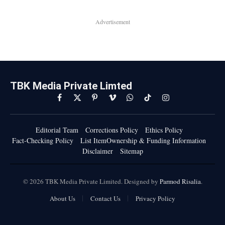
Advertisement
TBK Media Private Limted
Facebook
X
Pinterest
Vimeo
WhatsApp
TikTok
Instagram
(Twitter)
Editorial Team
Corrections Policy
Ethics Policy
Fact-Checking Policy
List ItemOwnership & Funding Information
Disclaimer
Sitemap
© 2026 TBK Media Private Limited. Designed by
Parmod Risalia
.
About Us
Contact Us
Privacy Policy