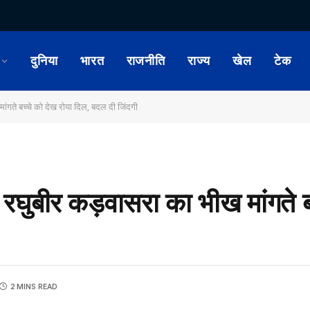
दुनिया
भारत
राजनीति
राज्य
खेल
टेक
ांगते बच्चे को देख रोया दिल, बदल दी जिंदगी
 रघुबीर कड़वासरा का भीख मांगते ब
2 MINS READ