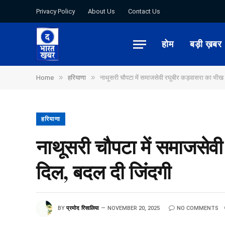
Privacy Policy
About Us
Contact Us
होम
बड़ी ख़बर
»
»
Home
हरियाणा
नाथूसरी चौपटा में समाजसेवी रघुबीर कड़वासरा का भीख म
हरियाणा
नाथूसरी चौपटा में समाजसेवी
दिल, बदल दी जिंदगी
BY
प्रमोद रिसालिया
NOVEMBER 20, 2025
NO COMMENTS