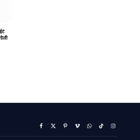
इंट
 गोली
Facebook
X
Pinterest
Vimeo
WhatsApp
TikTok
Instagram
(Twitter)