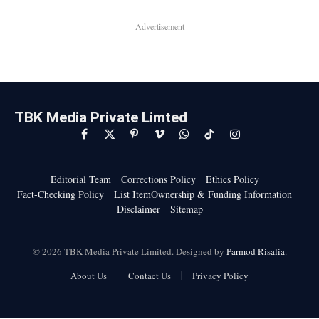
Advertisement
TBK Media Private Limted
Facebook
X
Pinterest
Vimeo
WhatsApp
TikTok
Instagram
(Twitter)
Editorial Team
Corrections Policy
Ethics Policy
Fact-Checking Policy
List ItemOwnership & Funding Information
Disclaimer
Sitemap
© 2026 TBK Media Private Limited. Designed by
Parmod Risalia
.
About Us
Contact Us
Privacy Policy