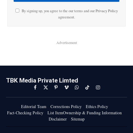
By signing up, you agree to the our terms and our
Privacy Policy
agreement.
Advertisement
TBK Media Private Limted
Facebook
X
Pinterest
Vimeo
WhatsApp
TikTok
Instagram
(Twitter)
Editorial Team
Corrections Policy
Ethics Policy
Fact-Checking Policy
List ItemOwnership & Funding Information
Disclaimer
Sitemap