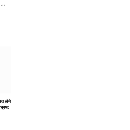
 नजर
त लेने
भ्रष्ट