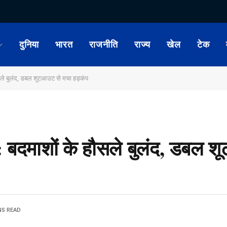
दुनिया
भारत
राजनीति
राज्य
खेल
टेक
हौसले बुलंद, डबल शूटआउट से मचा हड़कंप
ली: बदमाशों के हौसले बुलंद, डबल
NS READ