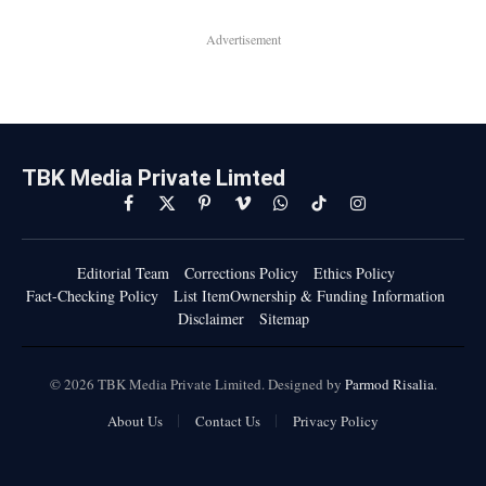
Advertisement
TBK Media Private Limted
Facebook
X
Pinterest
Vimeo
WhatsApp
TikTok
Instagram
(Twitter)
Editorial Team
Corrections Policy
Ethics Policy
Fact-Checking Policy
List ItemOwnership & Funding Information
Disclaimer
Sitemap
© 2026 TBK Media Private Limited. Designed by
Parmod Risalia
.
About Us
Contact Us
Privacy Policy