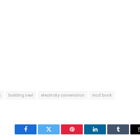
g
building seal
electricity connenction
mcd book
Facebook
Twitter
Pinterest
LinkedIn
Tumblr