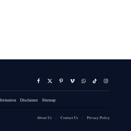
Facebook
X
Pinterest
Vimeo
WhatsApp
TikTok
Instagram
(Twitter)
formation
Disclaimer
Sitemap
About Us
Contact Us
Privacy Policy