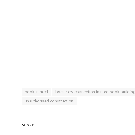
book in mcd
bses new connection in mcd book buildin
unauthorised construction
SHARE.