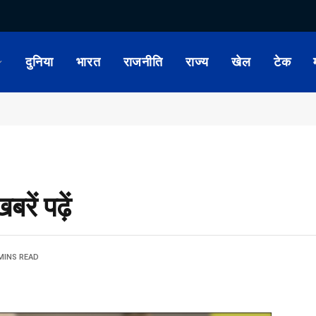
दुनिया
भारत
राजनीति
राज्य
खेल
टेक
ें पढ़ें
MINS READ