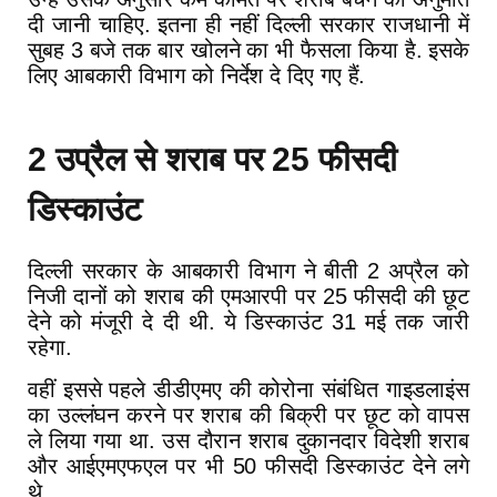
दी
जानी
चाहिए
.
इतना
ही
नहीं
दिल्ली
सरकार
राजधानी
में
सुबह
3
बजे
तक
बार
खोलने
का
भी
फैसला
किया
है
.
इसके
लिए
आबकारी
विभाग
को
निर्देश
दे
दिए
गए
हैं
.
उप्रैल
से
शराब
पर
फीसदी
2
25
डिस्काउंट
दिल्ली
सरकार
के
आबकारी
विभाग
ने
बीती
2
अप्रैल
को
निजी
दानों
को
शराब
की
एमआरपी
पर
25
फीसदी
की
छूट
देने
को
मंजूरी
दे
दी
थी
.
ये
डिस्काउंट
31
मई
तक
जारी
रहेगा
.
वहीं
इससे
पहले
डीडीएमए
की
कोरोना
संबंधित
गाइडलाइंस
का
उल्लंघन
करने
पर
शराब
की
बिक्री
पर
छूट
को
वापस
ले
लिया
गया
था
.
उस
दौरान
शराब
दुकानदार
विदेशी
शराब
और
आईएमएफएल
पर
भी
50
फीसदी
डिस्काउंट
देने
लगे
थे
.