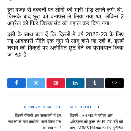
इस
वजह
से
दुकानों
पर
लोगों
की
भारी
भीड़
लगने
लगी
थी
.
जिसके
बाद
छूट
को
वनापस
ले
लिया
गया
था
.
लेकिन
2
अप्रैल
को
फिर
डिस्काउंट
को
बहाल
कर
दिया
गया
.
इसी
के
साथ
बता
दें
कि
दिल्ली
में
वर्ष
2022-23
के
लिए
नई
आबकारी
नीति
एक
जून
से
लागू
होने
जा
रही
है
.
इसमें
शराब
की
बिक्री
पर
असीमित
छूट
देने
का
प्रावधान
किया
जा
रहा
है
.
Facebook
Twitter
Pinterest
LinkedIn
Tumblr
Email
PREVIOUS ARTICLE
NEXT ARTICLE
दिल्ली बीजेपी अब राजधानी में इन
दिल्ली : AIIMS में मरीज़ों और
सड़कों के नाम बदलेगी, जानें किस रोड
अटेंडेंट्स को मुफ़्त WIFI सेवा देने की
का क्या नाम?
मांग, AIIMS निदेशक रणदीप गुलेरिया