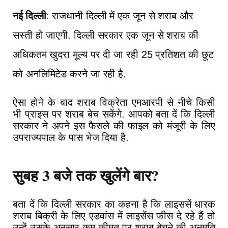
नई दिल्ली
:
राजधानी
दिल्ली
में
एक
जून
से
शराब
और
सस्ती
हो
जाएगी
.
दिल्ली
सरकार
एक
जून
से
शराब
की
अधिकतम
खुदरा
मूल्य
पर
दी
जा
रही
25
प्रतिशत
की
छूट
को
अनलिमिटेड
करने
जा
रही
है
.
ऐसा
होने
के
बाद
शराब
विक्रेता
एमआरपी
से
नीचे
किसी
भी
प्राइस
पर
शराब
बेच
सकेंगे
.
आपको बता दें
कि
दिल्ली
सरकार
ने
अपने
इस
फैसले
की
फाइल
को
मंजूरी
के
लिए
उपराज्यपाल
के
पास
भेज
दिया
है
.
सुबह 3 बजे तक खुलेंगे बार?
बता
दें
कि
दिल्ली
सरकार
का
कहना
है
कि
लाइससें
धारक
शराब
बिक्री
के
लिए
एडवांस
में
लाइसेंस
फीस
दे
रहे
हैं
तो
उन्हें
उसके
अनुसार
कम
कीमत
पर
शराब
बेचने
की
अनुमति