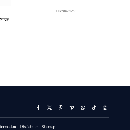
Advertisement
ंग पर
Facebook
X
Pinterest
Vimeo
WhatsApp
TikTok
Instagram
(Twitter)
formation
Disclaimer
Sitemap