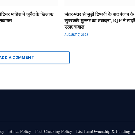
लंटियर माहिरा ने जुनैद के खिलाफ
जंतर-मंतर से जुड़ी टिप्पणी के बाद पंजाब के
शिकायत
सुपरकॉप भुल्लर का तबादला, BJP ने टाइमि
उठाए सवाल
AUGUST 7, 2026
ADD A COMMENT
icy
Ethics Policy
Fact-Checking Policy
List ItemOwnership & Funding In