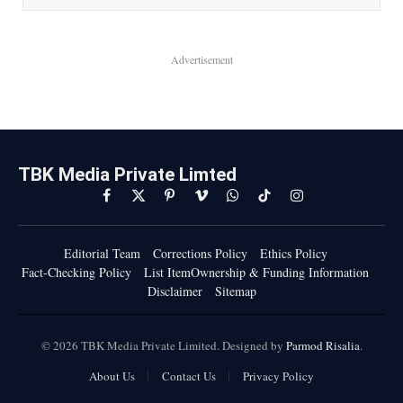
Advertisement
TBK Media Private Limted
Facebook
X
Pinterest
Vimeo
WhatsApp
TikTok
Instagram
(Twitter)
Editorial Team
Corrections Policy
Ethics Policy
Fact-Checking Policy
List ItemOwnership & Funding Information
Disclaimer
Sitemap
© 2026 TBK Media Private Limited. Designed by
Parmod Risalia
.
About Us
Contact Us
Privacy Policy