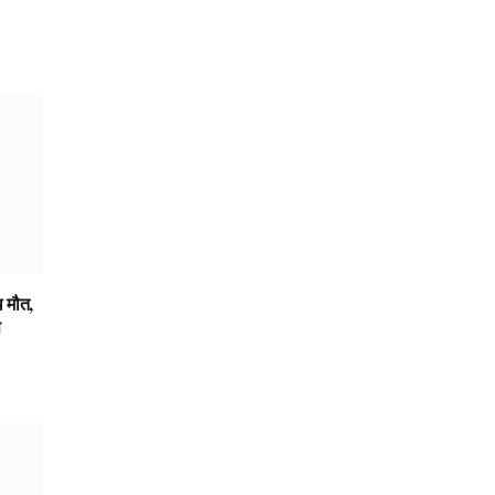
ध मौत,
स