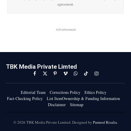
agreement.
Advertisement
TBK Media Private Limted
Facebook
X
Pinterest
Vimeo
WhatsApp
TikTok
Instagram
(Twitter)
Editorial Team
Corrections Policy
Ethics Policy
Fact-Checking Policy
List ItemOwnership & Funding Information
Disclaimer
Sitemap
© 2026 TBK Media Private Limited. Designed by
Parmod Risalia
.